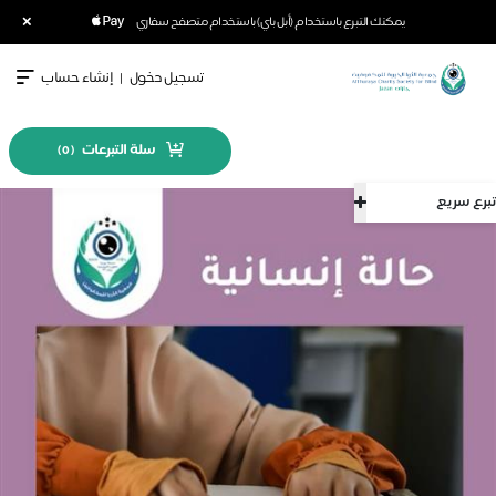
×
يمكنك التبرع باستخدام (أبل باي) باستخدام متصفح سفاري
تسجيل دخول
|
إنشاء حساب
سلة التبرعات
)
0
(
تبرع سريع