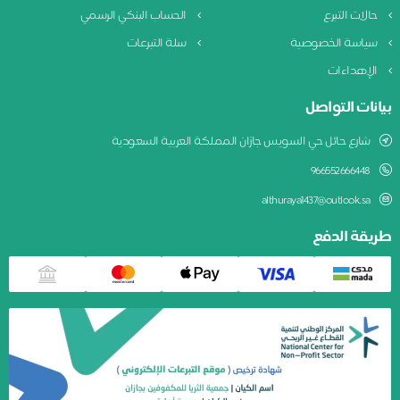
حالات التبرع
الحساب البنكي الرسمي
سياسة الخصوصية
سلة التبرعات
الإهداءات
بيانات التواصل
شارع حائل حي السويس جازان المملكة العربية السعودية
966552666448
althuraya1437@outlook.sa
طريقة الدفع