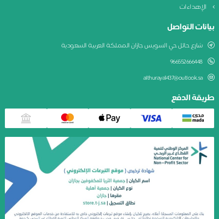
الإهداءات
بيانات التواصل
شارع حائل حي السويس جازان المملكة العربية السعودية
966552666448
althuraya1437@outlook.sa
طريقة الدفع