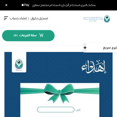
×
يمكنك التبرع باستخدام (أبل باي) باستخدام متصفح سفاري
تسجيل دخول
|
إنشاء حساب
سلة التبرعات
)
0
(
تبرع سريع