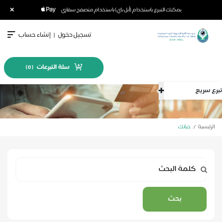
×
يمكنك التبرع باستخدام (أبل باي) باستخدام متصفح سفاري
تسجيل دخول
|
إنشاء حساب
سلة التبرعات
)
0
(
تبرع سريع
الرئيسية
حياتك
بحث